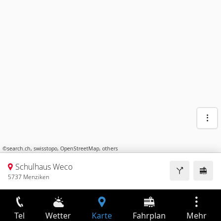
©
search.ch
,
swisstopo
,
OpenStreetMap
,
others
Schulhaus Weco
5737 Menziken
Tel
Wetter
Karte
Fahrplan
Mehr