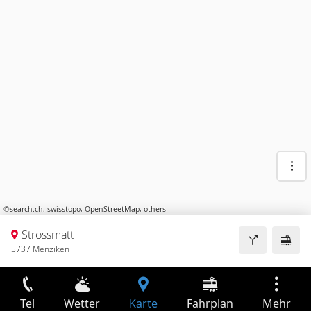
©
search.ch
,
swisstopo
,
OpenStreetMap
,
others
Strossmatt
5737 Menziken
Tel
Wetter
Karte
Fahrplan
Mehr