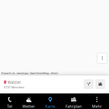
©
search.ch
,
swisstopo
,
OpenStreetMap
,
others
Walzistr.
5737 Menziken
Tel
Wetter
Karte
Fahrplan
Mehr