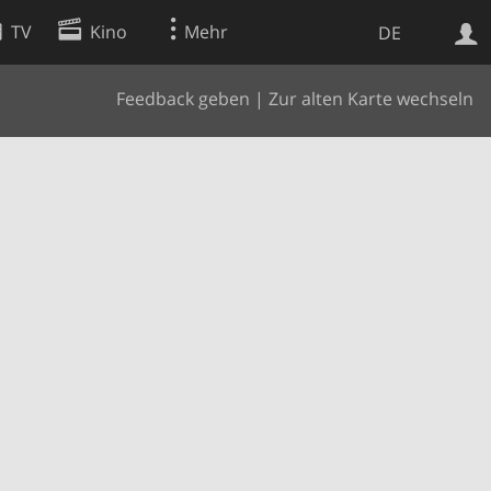
TV
Kino
Mehr
DE
Feedback geben
|
Zur alten Karte wechseln
Websuche
Apps