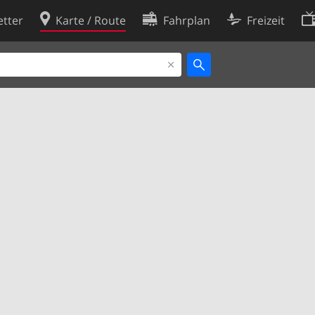
tter
Karte / Route
Fahrplan
Freizeit
Cookie-Richtlinie
ingungen
Cookie-Einstellungen
rklärung
Entwickler