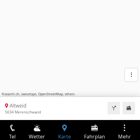
©
search.ch
,
swisstopo
,
OpenStreetMap
,
others
Altweid
5634 Merenschwand
Tel
Wetter
Karte
Fahrplan
Mehr