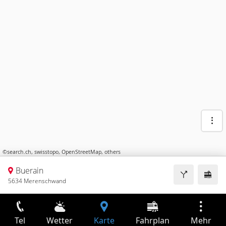
©
search.ch
,
swisstopo
,
OpenStreetMap
,
others
Buerain
5634 Merenschwand
Tel
Wetter
Karte
Fahrplan
Mehr