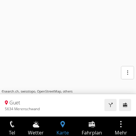
©
search.ch
,
swisstopo
,
OpenStreetMap
,
others
Guet
5634 Merenschwand
Tel
Wetter
Karte
Fahrplan
Mehr