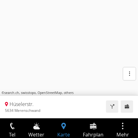
©
search.ch
,
swisstopo
,
OpenStreetMap
,
others
Hüselerstr.
5634 Merenschwand
Tel
Wetter
Karte
Fahrplan
Mehr