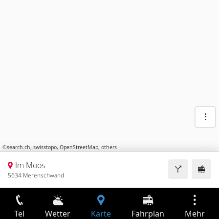
©
search.ch
,
swisstopo
,
OpenStreetMap
,
others
Im Moos
5634 Merenschwand
Tel
Wetter
Karte
Fahrplan
Mehr