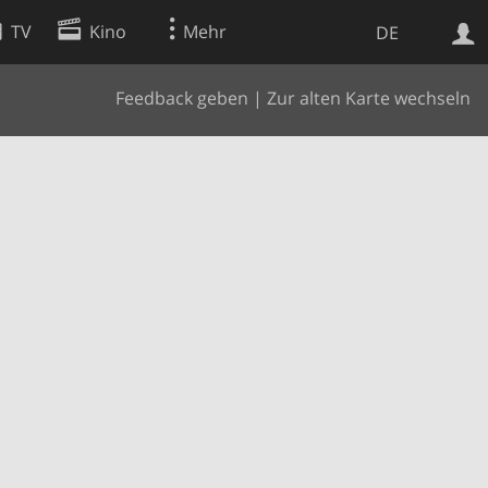
TV
Kino
Mehr
DE
Feedback geben
|
Zur alten Karte wechseln
Websuche
Apps