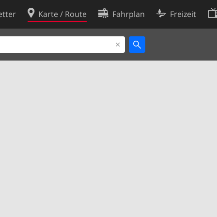
tter
Karte / Route
Fahrplan
Freizeit
Cookie-Richtlinie
ingungen
Cookie-Einstellungen
rklärung
Entwickler