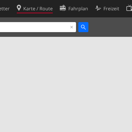
tter
Karte / Route
Fahrplan
Freizeit
Cookie-Richtlinie
ingungen
Cookie-Einstellungen
rklärung
Entwickler