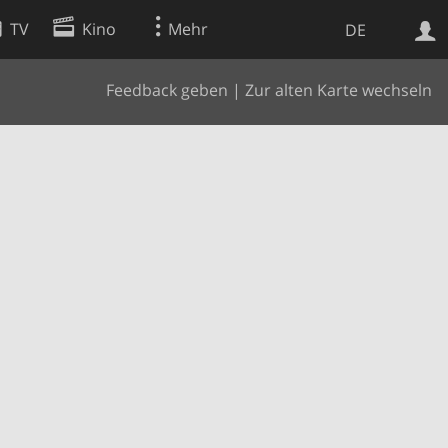
TV
Kino
Mehr
DE
Feedback geben
|
Zur alten Karte wechseln
Websuche
Apps