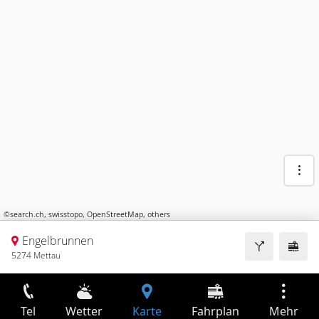
©
search.ch
,
swisstopo
,
OpenStreetMap
,
others
Engelbrunnen
5274 Mettau
Tel
Wetter
Karte
Fahrplan
Mehr