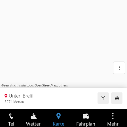
©
search.ch
,
swisstopo
,
OpenStreetMap
,
others
Unteri Breiti
5274 Mettau
Tel
Wetter
Karte
Fahrplan
Mehr