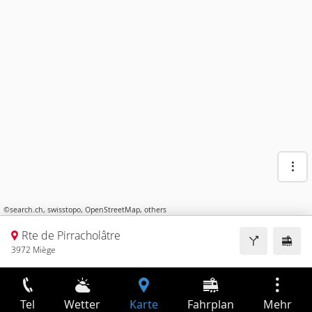
©
search.ch
,
swisstopo
,
OpenStreetMap
,
others
Rte de Pirracholâtre
3972 Miège
Tel
Wetter
Karte
Fahrplan
Mehr