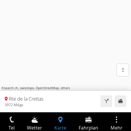
©
search.ch
,
swisstopo
,
OpenStreetMap
,
others
Rte de la Crettas
3972 Miège
Tel
Wetter
Karte
Fahrplan
Mehr