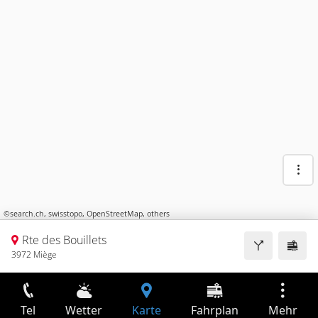
©
search.ch
,
swisstopo
,
OpenStreetMap
,
others
Rte des Bouillets
3972 Miège
Tel
Wetter
Karte
Fahrplan
Mehr