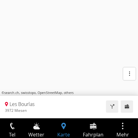
©
search.ch
,
swisstopo
,
OpenStreetMap
,
others
Les Bourlas
3972 Miesen
Tel
Wetter
Karte
Fahrplan
Mehr