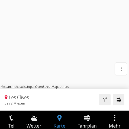
©
search.ch
,
swisstopo
,
OpenStreetMap
,
others
Les Clives
3972 Miesen
Tel
Wetter
Karte
Fahrplan
Mehr