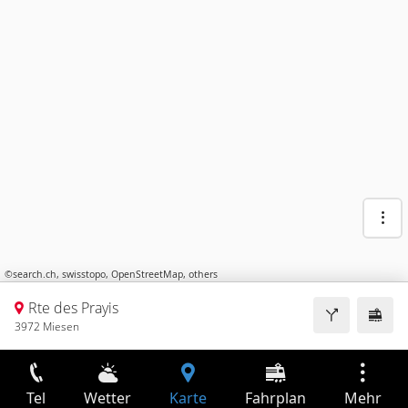
©
search.ch
,
swisstopo
,
OpenStreetMap
,
others
Rte des Prayis
3972 Miesen
Tel
Wetter
Karte
Fahrplan
Mehr