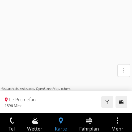
©
search.ch
,
swisstopo
,
OpenStreetMap
,
others
Le Promefan
1896 Miex
Tel
Wetter
Karte
Fahrplan
Mehr