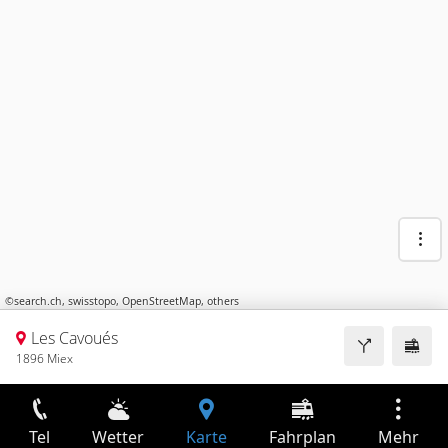
©
search.ch
,
swisstopo
,
OpenStreetMap
,
others
Les Cavoués
1896 Miex
Tel
Wetter
Karte
Fahrplan
Mehr