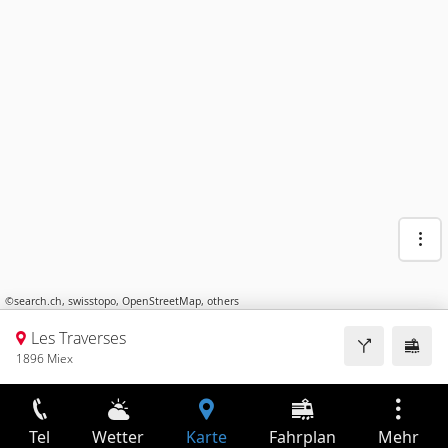
©
search.ch
,
swisstopo
,
OpenStreetMap
,
others
Les Traverses
1896 Miex
Tel
Wetter
Karte
Fahrplan
Mehr