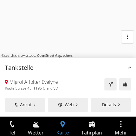
©
search.ch
,
swisstopo
,
OpenStreetMap
,
others
Tankstelle
Migrol Affolter Evelyne
Route Suisse 45, 1196 Gland VD
Anruf
Web
Details
Tel
Wetter
Karte
Fahrplan
Mehr