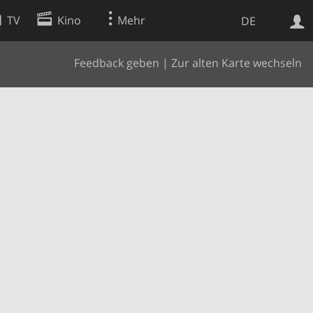
TV
Kino
Mehr
DE
Feedback geben
|
Zur alten Karte wechseln
Websuche
Apps