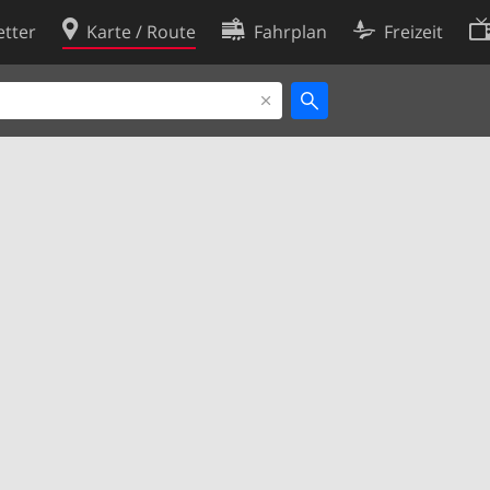
tter
Karte / Route
Fahrplan
Freizeit
Cookie-Richtlinie
ingungen
Cookie-Einstellungen
rklärung
Entwickler