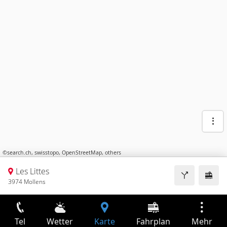
©
search.ch
,
swisstopo
,
OpenStreetMap
,
others
Les Littes
3974 Mollens
Tel
Wetter
Karte
Fahrplan
Mehr