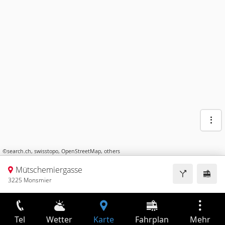
©
search.ch
,
swisstopo
,
OpenStreetMap
,
others
Mütschemiergasse
3225 Monsmier
Tel
Wetter
Karte
Fahrplan
Mehr