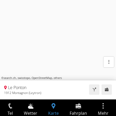
©
search.ch
,
swisstopo
,
OpenStreetMap
,
others
Le Ponton
1912 Montagnon (Leytron)
Tel
Wetter
Karte
Fahrplan
Mehr