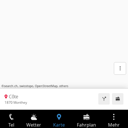
©
search.ch
,
swisstopo
,
OpenStreetMap
,
others
Côte
1870 Monthey
Tel
Wetter
Karte
Fahrplan
Mehr