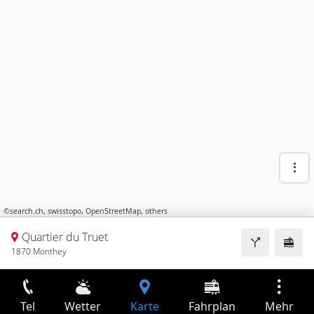
©
search.ch
,
swisstopo
,
OpenStreetMap
,
others
Quartier du Truet
1870 Monthey
Tel
Wetter
Karte
Fahrplan
Mehr