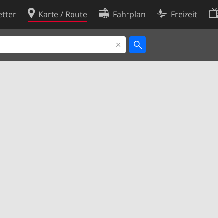
tter
Karte / Route
Fahrplan
Freizeit
Cookie-Richtlinie
ingungen
Cookie-Einstellungen
rklärung
Entwickler