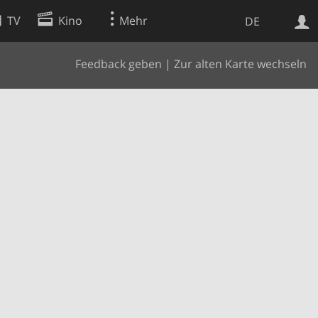
TV
Kino
Mehr
DE
Feedback geben
|
Zur alten Karte wechseln
Websuche
Apps