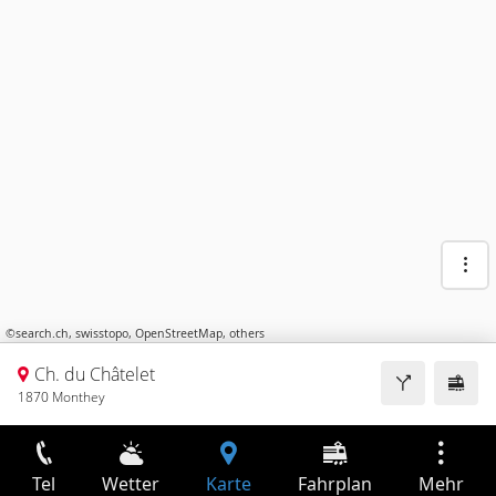
©
search.ch
,
swisstopo
,
OpenStreetMap
,
others
Ch. du Châtelet
1870 Monthey
Tel
Wetter
Karte
Fahrplan
Mehr