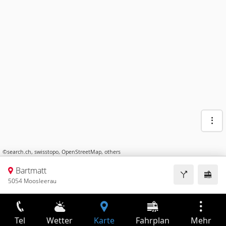
©
search.ch
,
swisstopo
,
OpenStreetMap
,
others
Bartmatt
5054 Moosleerau
Tel
Wetter
Karte
Fahrplan
Mehr