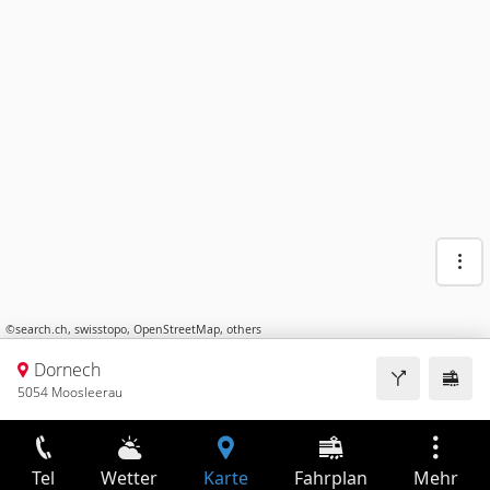
©
search.ch
,
swisstopo
,
OpenStreetMap
,
others
Dornech
5054 Moosleerau
Tel
Wetter
Karte
Fahrplan
Mehr