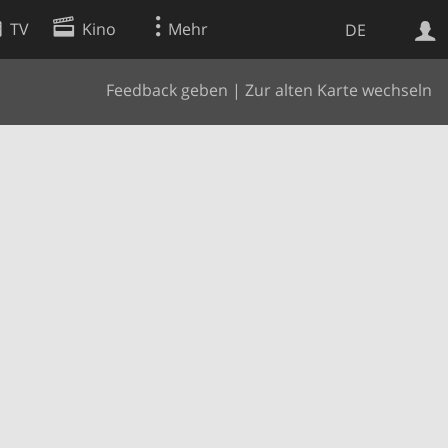
TV
Kino
Mehr
DE
Feedback geben
|
Zur alten Karte wechseln
Websuche
Apps