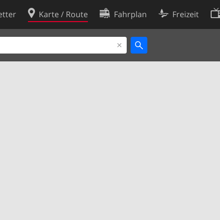
tter
Karte / Route
Fahrplan
Freizeit
Cookie-Richtlinie
ingungen
Cookie-Einstellungen
rklärung
Entwickler