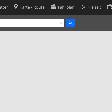
tter
Karte / Route
Fahrplan
Freizeit
Cookie-Richtlinie
ingungen
Cookie-Einstellungen
rklärung
Entwickler