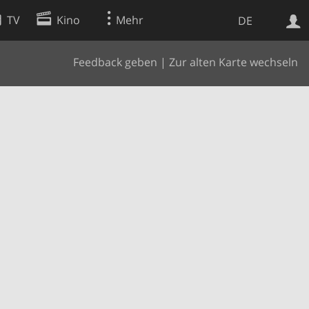
TV
Kino
Mehr
DE
Feedback geben
|
Zur alten Karte wechseln
Websuche
Apps