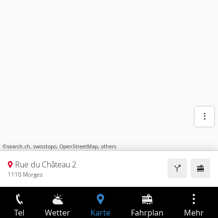
©
search.ch
,
swisstopo
,
OpenStreetMap
,
others
Rue du Château 2
1110 Morges
Tel
Wetter
Karte
Fahrplan
Mehr