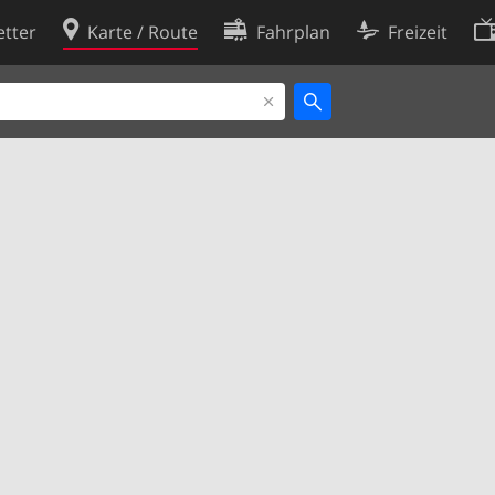
tter
Karte / Route
Fahrplan
Freizeit
Cookie-Richtlinie
ingungen
Cookie-Einstellungen
rklärung
Entwickler