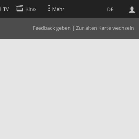
TV
Kino
Mehr
DE
Feedback geben
|
Zur alten Karte wechseln
Websuche
Apps