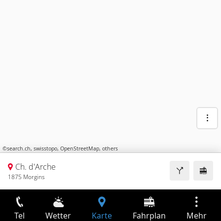
©
search.ch
,
swisstopo
,
OpenStreetMap
,
others
Ch. d'Arche
1875 Morgins
Tel
Wetter
Karte
Fahrplan
Mehr