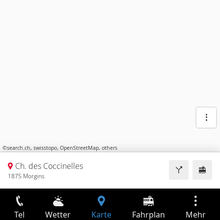
©
search.ch
,
swisstopo
,
OpenStreetMap
,
others
Ch. des Coccinelles
1875 Morgins
Tel
Wetter
Karte
Fahrplan
Mehr