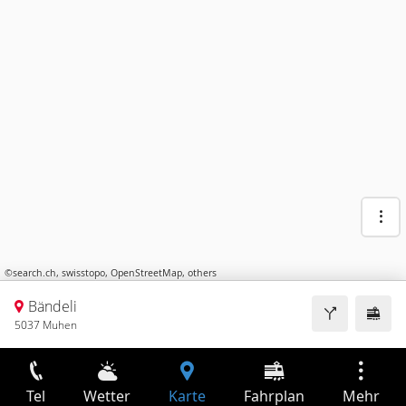
©
search.ch
,
swisstopo
,
OpenStreetMap
,
others
Bändeli
5037 Muhen
Tel
Wetter
Karte
Fahrplan
Mehr