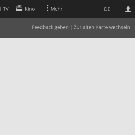
TV
Kino
Mehr
DE
Feedback geben
|
Zur alten Karte wechseln
Websuche
Apps