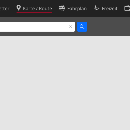
tter
Karte / Route
Fahrplan
Freizeit
Cookie-Richtlinie
ingungen
Cookie-Einstellungen
rklärung
Entwickler