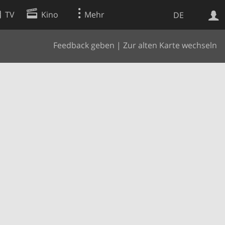
TV
Kino
Mehr
DE
Feedback geben
|
Zur alten Karte wechseln
Websuche
Apps