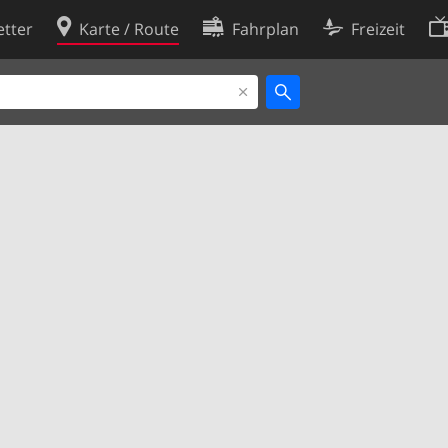
tter
Karte / Route
Fahrplan
Freizeit
Cookie-Richtlinie
ingungen
Cookie-Einstellungen
rklärung
Entwickler