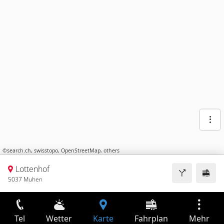
©
search.ch
,
swisstopo
,
OpenStreetMap
,
others
Lottenhof
5037 Muhen
Tel
Wetter
Karte
Fahrplan
Mehr