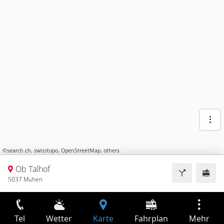
©
search.ch
,
swisstopo
,
OpenStreetMap
,
others
Ob Talhof
5037 Muhen
Tel
Wetter
Karte
Fahrplan
Mehr