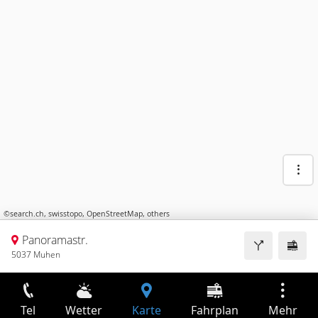
©
search.ch
,
swisstopo
,
OpenStreetMap
,
others
Panoramastr.
5037 Muhen
Tel
Wetter
Karte
Fahrplan
Mehr