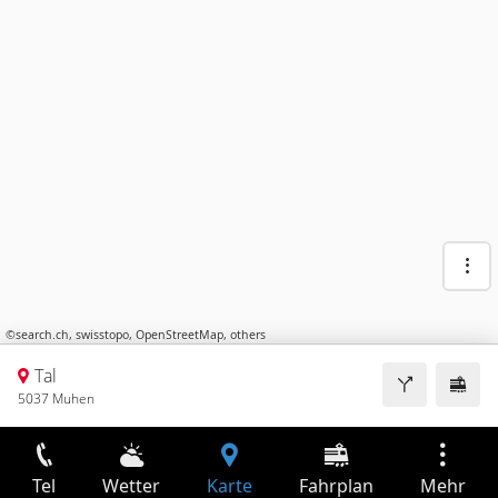
©
search.ch
,
swisstopo
,
OpenStreetMap
,
others
Tal
5037 Muhen
Tel
Wetter
Karte
Fahrplan
Mehr