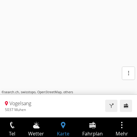
©
search.ch
,
swisstopo
,
OpenStreetMap
,
others
Vogelsang
5037 Muhen
Tel
Wetter
Karte
Fahrplan
Mehr