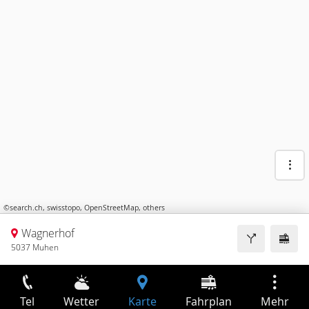
©
search.ch
,
swisstopo
,
OpenStreetMap
,
others
Wagnerhof
5037 Muhen
Tel
Wetter
Karte
Fahrplan
Mehr