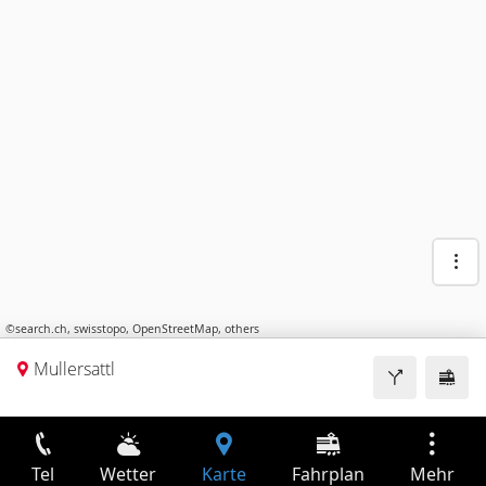
©
search.ch
,
swisstopo
,
OpenStreetMap
,
others
Mullersattl
Tel
Wetter
Karte
Fahrplan
Mehr