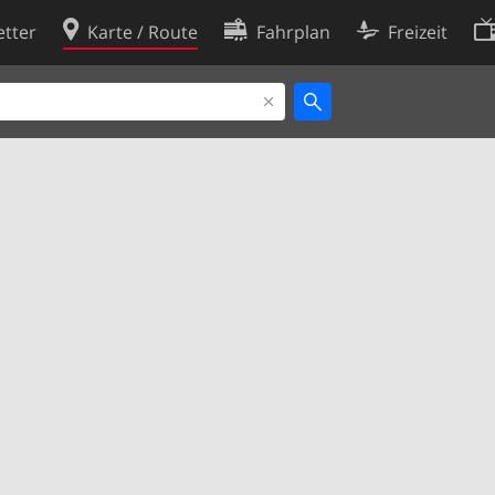
tter
Karte / Route
Fahrplan
Freizeit
Cookie-Richtlinie
ingungen
Cookie-Einstellungen
rklärung
Entwickler