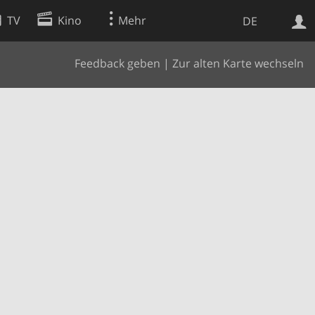
TV
Kino
Mehr
DE
Feedback geben
|
Zur alten Karte wechseln
Websuche
Apps